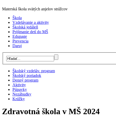
Materská škola svätých anjelov strážcov
Škola
Vzdelávanie a aktivity
Školská jedáleň
Prijímanie detí do MŠ
Edupage
Prevencia
Daruj
Školský vzdeláv. program
Školský poriadok
Denný program
Aktivity
Púpavky
Nezábudky
Krúžky
Zdravotná škola v MŠ 2024