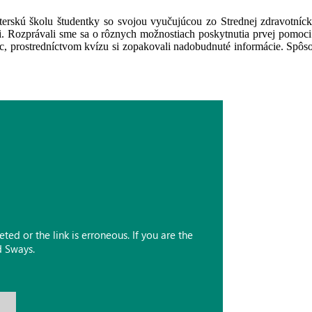
terskú školu študentky so svojou vyučujúcou zo Strednej zdravotníck
ii. Rozprávali sme sa o rôznych možnostiach poskytnutia prvej pomoc
, prostredníctvom kvízu si zopakovali nadobudnuté informácie. Spôsob