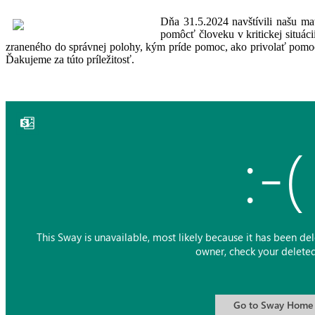
Dňa 31.5.2024 navštívili našu ma
pomôcť človeku v kritickej situác
zraneného do správnej polohy, kým príde pomoc, ako privolať pomoc
Ďakujeme za túto príležitosť.