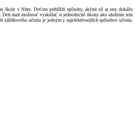
ej školy v Nitre. Deťom priblížili spôsoby, akými už aj ony dokážu
i. Deti mali možnosť vyskúšať si jednoduché úkony ako uloženie tela
 zážitkového učenia je jedným z najefektívnejších spôsobov učenia.