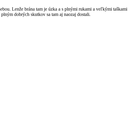
o sebou. Lenže brána tam je úzka a s plnými rukami a veľkými taškami
m plným dobrých skutkov sa tam aj naozaj dostali.