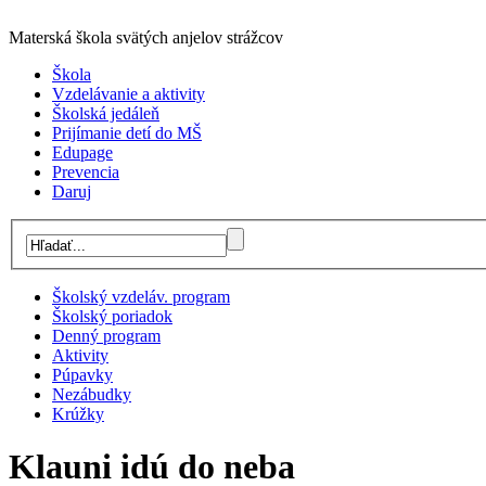
Materská škola svätých anjelov strážcov
Škola
Vzdelávanie a aktivity
Školská jedáleň
Prijímanie detí do MŠ
Edupage
Prevencia
Daruj
Školský vzdeláv. program
Školský poriadok
Denný program
Aktivity
Púpavky
Nezábudky
Krúžky
Klauni idú do neba