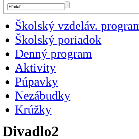
Školský vzdeláv. progra
Školský poriadok
Denný program
Aktivity
Púpavky
Nezábudky
Krúžky
Divadlo2