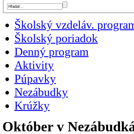
Školský vzdeláv. progra
Školský poriadok
Denný program
Aktivity
Púpavky
Nezábudky
Krúžky
Október v Nezábudk