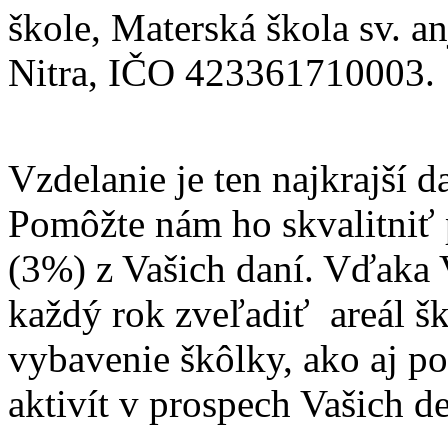
škole, Materská škola sv. a
Nitra, IČO 423361710003.
Vzdelanie je ten najkrajší 
Pomôžte nám ho skvalitniť
(3%) z Vašich daní. Vďak
každý rok zveľadiť areál š
vybavenie škôlky, ako aj p
aktivít v prospech Vašich de