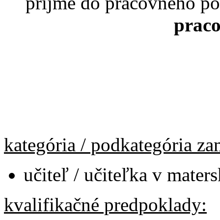
príjme do pracovného p
praco
kategória / podkategória za
učiteľ / učiteľka v maters
kvalifikačné predpoklady: