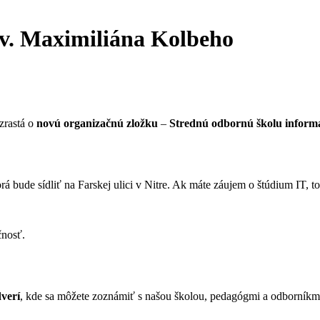
sv. Maximiliána Kolbeho
zrastá o
novú organizačnú zložku
–
Strednú odbornú školu informa
rá bude sídliť na Farskej ulici v Nitre. Ak máte záujem o štúdium IT, to
čnosť.
verí
, kde sa môžete zoznámiť s našou školou, pedagógmi a odborníkmi 