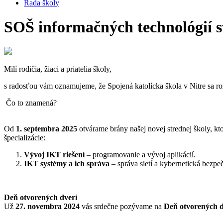
Rada školy
SOŠ informačných technológií 
Milí rodičia, žiaci a priatelia školy,
s radosťou vám oznamujeme, že Spojená katolícka škola v Nitre sa ro
Čo to znamená?
Od
1. septembra 2025
otvárame brány našej novej strednej školy, kto
špecializácie:
Vývoj IKT riešení
– programovanie a vývoj aplikácií.
IKT systémy a ich správa
– správa sietí a kybernetická bezpe
Deň otvorených dverí
Už
27. novembra 2024
vás srdečne pozývame na
Deň otvorených d