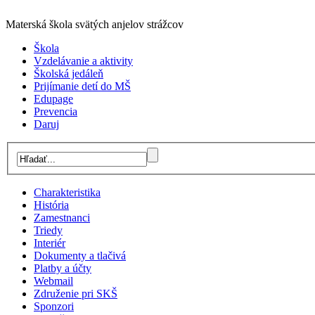
Materská škola svätých anjelov strážcov
Škola
Vzdelávanie a aktivity
Školská jedáleň
Prijímanie detí do MŠ
Edupage
Prevencia
Daruj
Charakteristika
História
Zamestnanci
Triedy
Interiér
Dokumenty a tlačivá
Platby a účty
Webmail
Združenie pri SKŠ
Sponzori