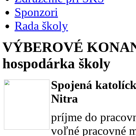
Sponzori
Rada školy
VÝBEROVÉ KONANI
hospodárka školy
Spojená katolíck
Nitra
príjme do praco
voľné pracovné m