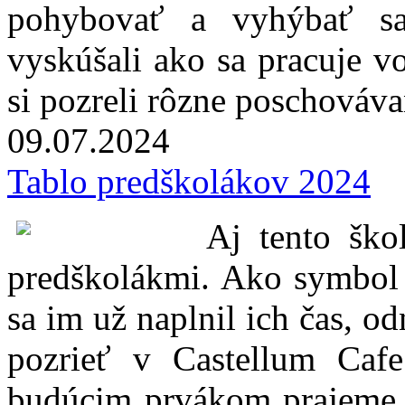
pohybovať a vyhýbať sa
vyskúšali ako sa pracuje 
si pozreli rôzne poschováv
09.07.
2024
Tablo predškolákov 2024
Aj tento ško
predškolákmi. Ako symbol t
sa im už naplnil ich čas, od
pozrieť v Castellum Caf
budúcim prvákom prajeme, 