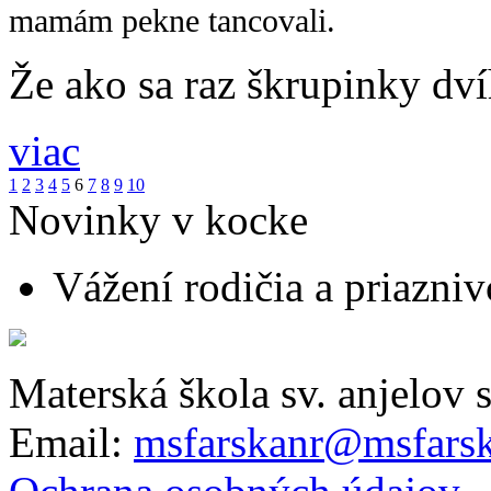
mamám pekne tancovali.
Že ako sa raz škrupinky dv
viac
1
2
3
4
5
6
7
8
9
10
Novinky v kocke
Vážení rodičia a priaznivc
Materská škola sv. anjelov 
Email:
msfarskanr@msfarsk