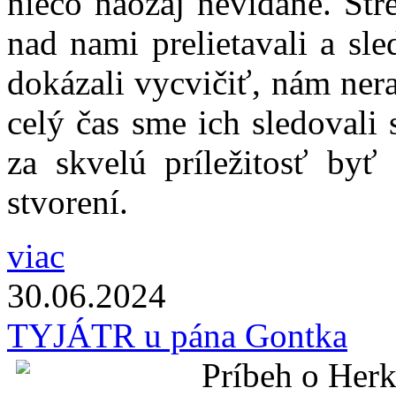
niečo naozaj nevídané. Str
nad nami prelietavali a sle
dokázali vycvičiť, nám nera
celý čas sme ich sledoval
za skvelú príležitosť byť 
stvorení.
viac
30.06.
2024
TYJÁTR u pána Gontka
Príbeh o Herk