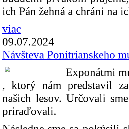
ich Pán žehná a chráni na ic
viac
09.07.
2024
Návšteva Ponitrianskeho m
Exponátmi mú
, ktorý nám predstavil za
našich lesov. Určovali sme
priraďovali.
Následne sme sa pokúsili s